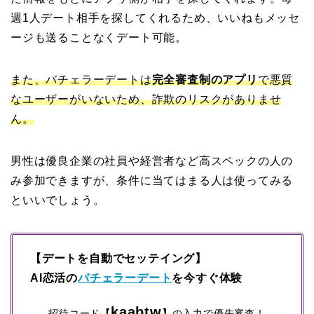
週1人デート相手を探してくれるため、いいねもメッセ
ージも送ることなくデート可能。
また、バチェラーデートは
完全審査制のアプリ
で悪質
なユーザーがいないため、詐欺のリスクがありませ
ん。
男性は優良企業の社員や経営者など高スペックの人の
み参加できますが、条件に当てはまる人は使ってみる
といいでしょう。
【デートを自動でセッテイング】
AI恋活の
バチェラーデート
を今すぐ体験
kaabtw
招待コード
【
】
の入力で優先審査！